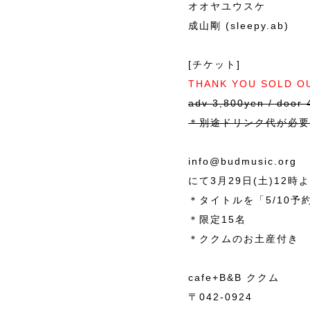
オオヤユウスケ
成山剛 (sleepy.ab)
[チケット]
THANK YOU SOLD O
adv 3,800yen / door 
＊別途ドリンク代が必要
info@budmusic.org
にて3月29日(土)12
＊タイトルを「5/10
＊限定15名
＊ククムのお土産付き
cafe+B&B ククム
〒042-0924