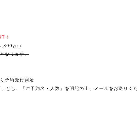
UT！
4,300yen
となります。
時より予約受付開始
予約」とし、「ご予約名・人数」を明記の上、メールをお送りく