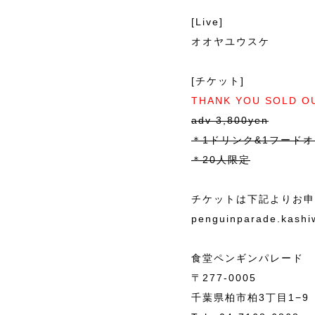
[Live]
オオヤユウスケ
[チケット]
THANK YOU SOLD O
adv 3,800yen
＊1ドリンク&1フード
＊20人限定
チケットは下記よりお申
penguinparade.kash
食堂ペンギンパレード
〒277-0005
千葉県柏市柏3丁目1−9