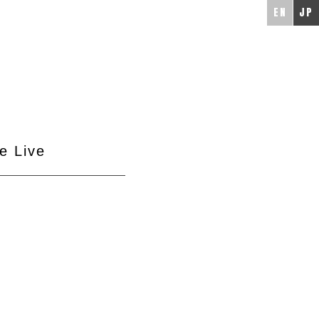
EN
JP
e Live