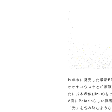
昨年末に発売した最新E
オオヤユウスケと柏原譲(F
たに片木希依(jizue
A面にPolarisらし
「光」を包み込むような温