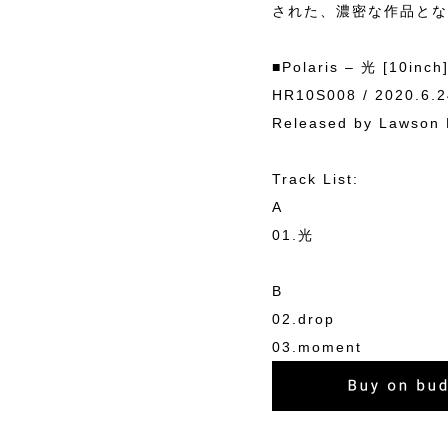
された、濃密な作品とな
■Polaris – 光 [10inch
HR10S008 / 2020.6.2
Released by Lawson 
Track List:
A
01.光
B
02.drop
03.moment