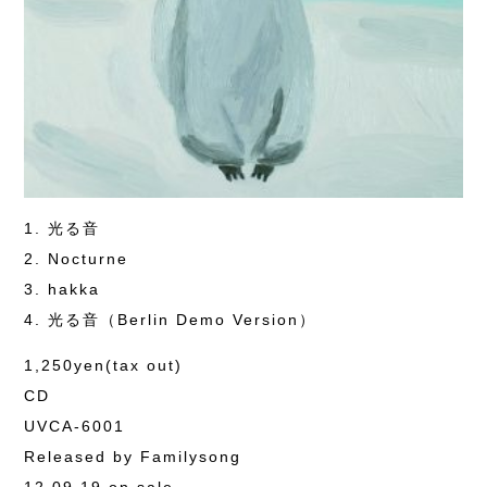
1. 光る音
2. Nocturne
3. hakka
4. 光る音（Berlin Demo Version）
1,250yen(tax out)
CD
UVCA-6001
Released by Familysong