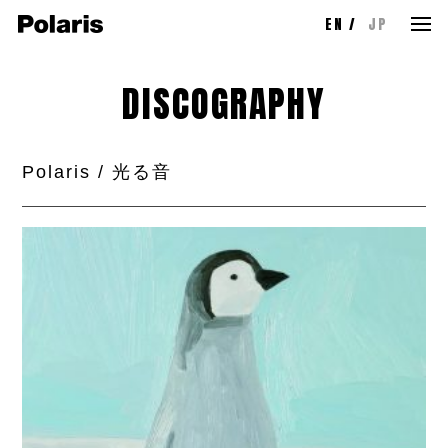
EN
JP
DISCOGRAPHY
Polaris / 光る音